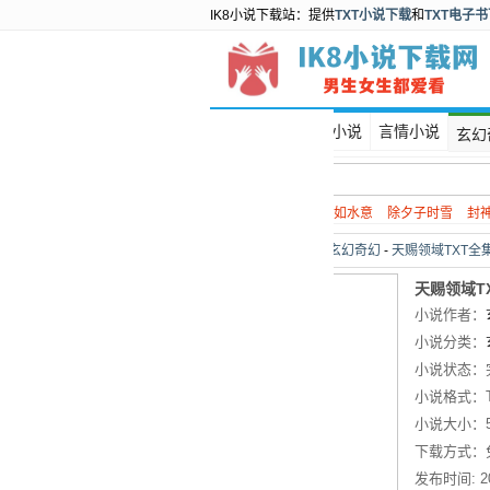
IK8小说下载站：提供
TXT小说下载
和
TXT电子
首页
都市小说
言情小说
玄幻
热门搜索：
谍战
如水意
除夕子时雪
封
当前位置：
首页
>
玄幻奇幻
-
天赐领域TXT全
天赐领域T
小说作者：
小说分类：
小说状态：
小说格式：
小说大小：
下载方式：
发布时间:
2