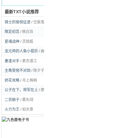
最新TXT小说推荐
求书留言
骑士的愉悦征途
/
空痕鬼彻
[玄幻]
限定初恋
/
桃白百
[耽美]
星魂战神
/
灵隐狐
[玄幻]
龙元帅的人鱼小祖宗
/
曲流逸
[耽美]
妻逢对手
/
素衣渡江
[言情]
主角受他不对劲
/
除夕子时雪
[耽美]
娇花攻略
/
月上梅梢
[言情]
公子在下，将军在上
/
廖虫虫姑娘
[耽美]
二货娘子
/
雾矢翊
[言情]
火力为王
/
如水意
[都市]