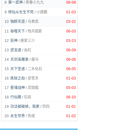
8
第一武神
/
青春小九九
06-08
9
修仙从长生不死
/
小蔬脆
01-03
10
独醉天涯
/
马君武
03-22
11
吞噬天下
/
残月孤影
06-03
12
狂神
/
唐家三少
03-23
13
逆龙道
/
血红
06-09
14
天剑诛魔录
/
瘦马
06-06
15
天下圣道
/
二水化石
06-05
16
炼狱之劫
/
逆苍天
01-03
17
星魂战神
/
灵隐狐
05-03
18
行仙路
/
石岩
06-10
19
功法被破掉，我更
/
穷四
01-01
20
永生世界
/
伪戒
01-02