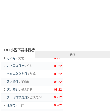
TXT小说下载排行榜
关闭
1
刀剑月
/
火龙
03-21
2
史上最强仙帝
/
草根
03-22
3
回到秦朝做剑仙
/
红眸
03-22
4
恶人修仙
/
罗霸道
03-22
5
逆天神剑
/
魂之舞者
03-22
6
骑士的愉悦征途
/
空痕鬼彻
05-12
7
通神塔
/
叶梦
06-02