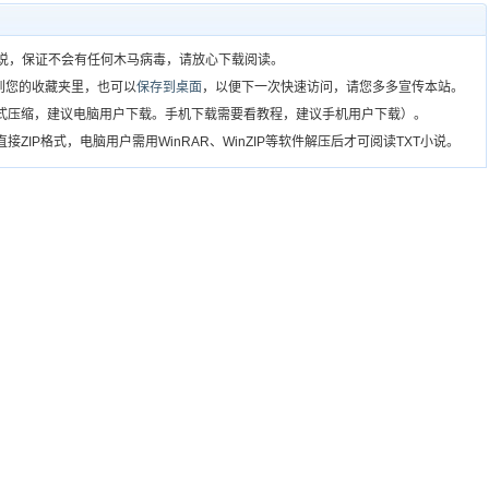
T小说，保证不会有任何木马病毒，请放心下载阅读。
到您的收藏夹里，也可以
保存到桌面
，以便下一次快速访问，请您多多宣传本站。
格式压缩，建议电脑用户下载。手机下载需要看教程，建议手机用户下载）。
ZIP格式，电脑用户需用WinRAR、WinZIP等软件解压后才可阅读TXT小说。