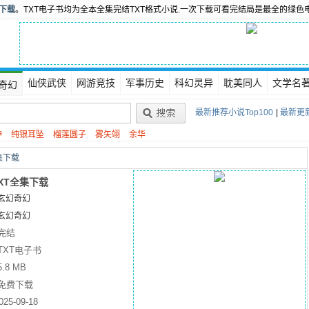
书下载
。TXT电子书均为全本全集完结TXT格式小说.一次下载可看完结局是最全的绿色
仙侠武侠
网游竞技
军事历史
科幻灵异
耽美同人
文学名
奇幻
最新推荐小说Top100
|
最新更新
神
纯银耳坠
榴莲圆子
雾矢翊
余华
集下载
XT全集下载
玄幻奇幻
玄幻奇幻
完结
TXT电子书
5.8 MB
免费下载
025-09-18