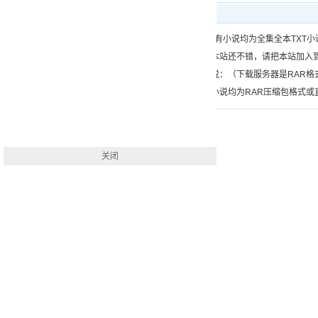
下载帮助
一、（www.）所有小说均为全集全本TX
二、如果您觉得本站还不错，请把本站加入
三、如何下载小说：（下载服务器是RAR
四、本站下载的小说均为RAR压缩包格式或直接
关闭