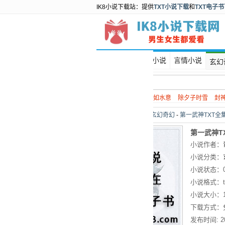
IK8小说下载站：提供
TXT小说下载
和
TXT电子
首页
都市小说
言情小说
玄幻
热门搜索：
谍战
如水意
除夕子时雪
封
当前位置：
首页
>
玄幻奇幻
-
第一武神TXT全
第一武神T
小说作者：
小说分类：
小说状态：
小说格式：
小说大小：
下载方式：
发布时间:
2