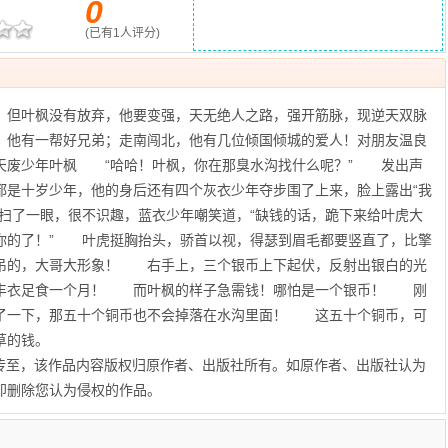
0
(已有
1
人评分)
。但叶枫没有放弃，他要变强，天无绝人之路，强开筋脉，现逆天双脉
，他有一帮好兄弟；走南闯北，他有几位倾国倾城的爱人！对朋友温良
天废少年叶枫 “哈哈！叶枫，你在那臭水沟找什么呢？” 发出声
都是十岁少年，他的身后还有四个灰衣少年夺步围了上来，脸上露出“我
扫了一眼，很不识趣，蓝衣少年嘲笑道，“缺钱的话，跪下来给叶虎大
你的了！” 叶虎挺胸抬头，骄首以视，得瑟到眉毛都要竖直了，比擎
吊的，大哥大形象！ 右手上，三个银币上下起伏，反射出银白的光
丰衣足食一个月！ 而叶枫的样子急需钱！哪怕是一个银币！ 刚
了一下，那五十个铜币也不会掉落在水沟里面！ 这五十个铜币，可
草的钱。
传至
，该作品内容版权归原作者、出版社所有。如原作者、出版社认为
即删除您认为侵权的作品。