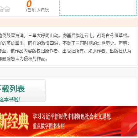
0
(已有
1
人评分)
边伐鼓雪海涌，三军大呼阴山动。虏塞兵旗连云屯，战场白骨缠草根。
样的英雄辈出，同样的激情四溢，不逊于三国时期的灿烂历史。声明：
传至
，该作品内容版权归原作者、出版社所有。如原作者、出版社认为
即删除您认为侵权的作品。
下载列表
这本书啦！