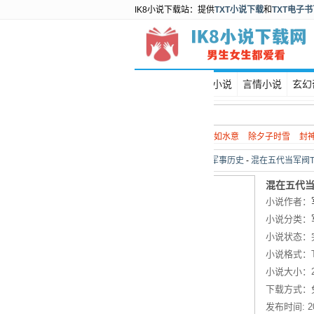
IK8小说下载站：提供
TXT小说下载
和
TXT电子
首页
都市小说
言情小说
玄幻
热门搜索：
谍战
如水意
除夕子时雪
封
当前位置：
首页
>
军事历史
-
混在五代当军阀T
混在五代当
小说作者：
小说分类：
小说状态：
小说格式：
小说大小：
下载方式：
发布时间:
2