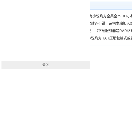
下载帮助
一、（www.）所有小说均为全集全本TX
二、如果您觉得本站还不错，请把本站加入
三、如何下载小说：（下载服务器是RAR
四、本站下载的小说均为RAR压缩包格式或直接
关闭