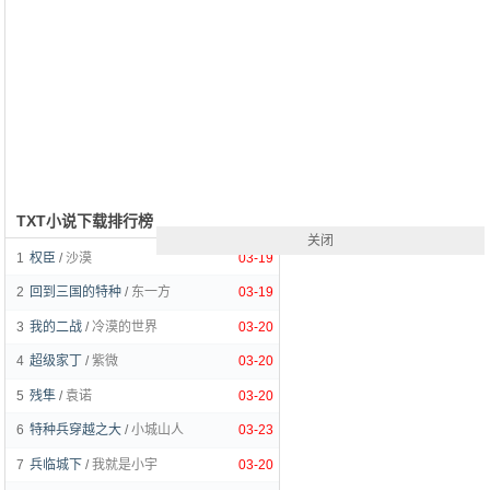
TXT小说下载排行榜
关闭
1
权臣
/
沙漠
03-19
2
回到三国的特种
/
东一方
03-19
3
我的二战
/
冷漠的世界
03-20
4
超级家丁
/
紫微
03-20
5
残隼
/
袁诺
03-20
6
特种兵穿越之大
/
小城山人
03-23
7
兵临城下
/
我就是小宇
03-20