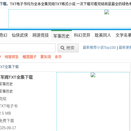
书下载
。TXT电子书均为全本全集完结TXT格式小说.一次下载可看完结局是最全的绿色
奇幻
仙侠武侠
网游竞技
科幻灵异
耽美同人
文学名
军事历史
最新推荐小说Top100
|
最新更新
神
纯银耳坠
榴莲圆子
雾矢翊
余华
XT全集下载
军阀TXT全集下载
军事历史
军事历史
完结
TXT电子书
2.5 MB
免费下载
025-09-17