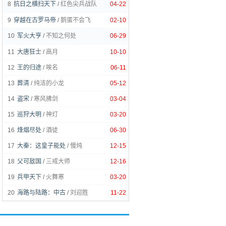
8
抗日之横扫天下
/
红色尖兵战队
04-22
9
穿越在古罗马帝
/
鹅蛋不会飞
02-10
10
军火大亨
/
不知之何处
06-29
11
大唐狂士
/
高月
10-10
12
王的归途
/
唉名
06-11
13
葬清
/
纯洁的小龙
05-12
14
盗宋
/
寒风拂剑
03-04
15
巡狩大明
/
神灯
03-20
16
烽烟尽处
/
酒徒
06-30
17
大秦：这皇子能处
/
慢炖
12-15
18
父可敌国
/
三戒大师
12-16
19
兵甲天下
/
火舞寒
03-20
20
海路与陆路：中古
/
刘迎胜
11-22