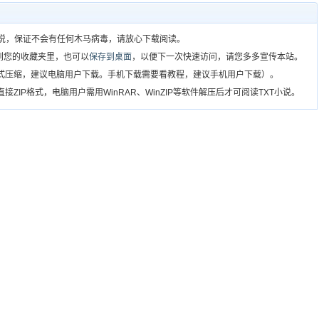
T小说，保证不会有任何木马病毒，请放心下载阅读。
到您的收藏夹里，也可以
保存到桌面
，以便下一次快速访问，请您多多宣传本站。
格式压缩，建议电脑用户下载。手机下载需要看教程，建议手机用户下载）。
ZIP格式，电脑用户需用WinRAR、WinZIP等软件解压后才可阅读TXT小说。