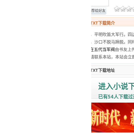
网站报错
推荐给好友
混在五代当军阀TXT下载简介
上将拥旗西出征，平明吹笛大军行。四
剑河风急云片阔，沙口不脱马蹄脱。同
全集TXT小说
混在五代当军阀
由书友上
本站行为侵权，请联系本站，本站会立
混在五代当军阀TXT下载地址
进入小说
54
已有
人下载过