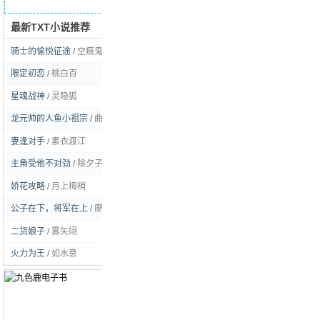
最新TXT小说推荐
求书留言
骑士的愉悦征途
/
空痕鬼彻
[玄幻]
限定初恋
/
桃白百
[耽美]
星魂战神
/
灵隐狐
[玄幻]
龙元帅的人鱼小祖宗
/
曲流逸
[耽美]
妻逢对手
/
素衣渡江
[言情]
主角受他不对劲
/
除夕子时雪
[耽美]
娇花攻略
/
月上梅梢
[言情]
公子在下，将军在上
/
廖虫虫姑娘
[耽美]
二货娘子
/
雾矢翊
[言情]
火力为王
/
如水意
[都市]