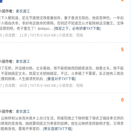
妻
小说作者：
素衣渡江
天下人都知道，定北节度使沈琤爱妻如命，妻子香消玉殒后，他哀思神伤，一年后
少人暗自庆幸，幸好有这致命的情殇，否则还不知道怎么才能除掉这活魔王。沈琤
没想到吧，老子重生了！&rdquo;...
[
强宠之下，必有娇妻TXT下载
]
5 | 点击数： 11次 | TXT大小:919 KB | 小说状态：完结
5
小说作者：
素衣渡江
错了花轿，并没嫁对郎。丈夫看她，恨不能把她甩回娘家退货。她看丈夫，恨不能
。不是她搞定丈夫，就是丈夫把她搞定。不过，斗争输了不要紧，反正她有三周目
遇到困难，人生崩溃死机后...
[
妻逢对手TXT下载
]
7 | 点击数： 60次 | TXT大小:440 KB | 小说状态：完结
0
小说作者：
素衣渡江
，云映桥和父亲背井离乡上京讨生活，阴差阳错之下映桥做了锦衣卫镇抚季文烨的
日俱增的卖身钱，她就要彻底沦为季家的奴婢。就在云映桥发挥聪明才智，又得贵
额典身钱，要离开季家的...
[
寒女喜嫁TXT下载
]